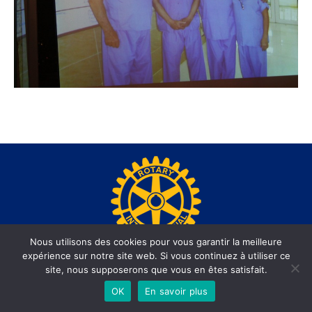
Nous utilisons des cookies pour vous garantir la meilleure
expérience sur notre site web. Si vous continuez à utiliser ce
www.rotary-beausoleil.org - Site réalisé par l'agence web
site, nous supposerons que vous en êtes satisfait.
informatiques.com
OK
En savoir plus
Footer Menu