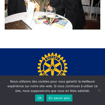
Nous utilisons des cookies pour vous garantir la meilleure
expérience sur notre site web. Si vous continuez à utiliser ce
www.rotary-beausoleil.org - Site réalisé par l'agence web
site, nous supposerons que vous en êtes satisfait.
informatiques.com
OK
En savoir plus
Footer Menu