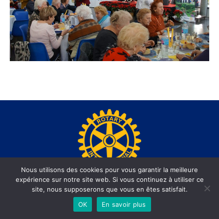
Nous utilisons des cookies pour vous garantir la meilleure
expérience sur notre site web. Si vous continuez à utiliser ce
www.rotary-beausoleil.org - Site réalisé par l'agence web
site, nous supposerons que vous en êtes satisfait.
informatiques.com
OK
En savoir plus
Footer Menu