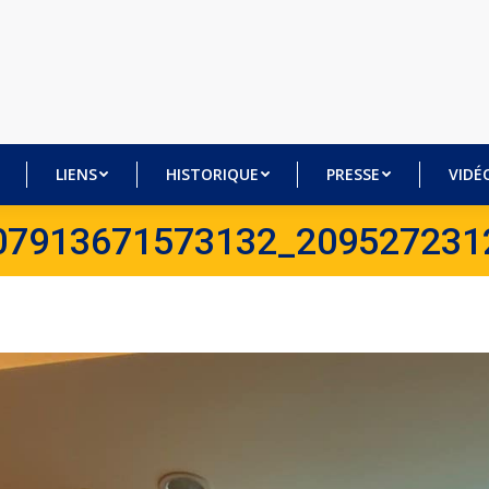
BRES
LIENS
HISTORIQUE
PRESSE
VI
LIENS
HISTORIQUE
PRESSE
VIDÉ
07913671573132_209527231