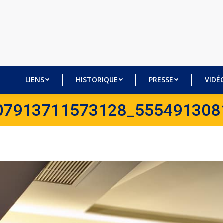
BRES
LIENS
HISTORIQUE
PRESSE
VI
LIENS
HISTORIQUE
PRESSE
VIDÉ
07913711573128_555491308