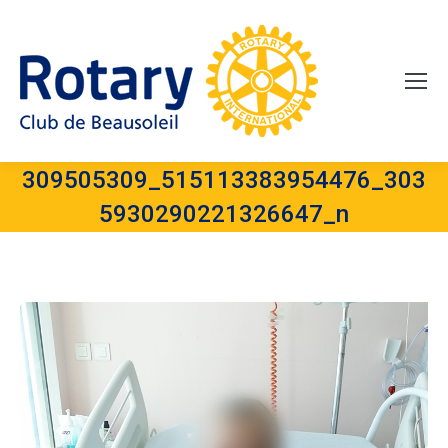
309505309_515113383954476_303
5930290221326647_n