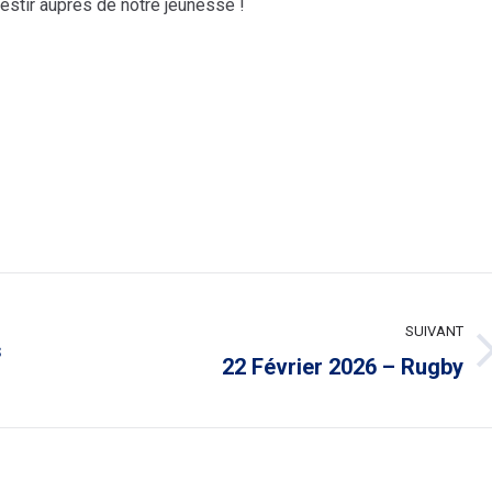
vestir auprès de notre jeunesse !
SUIVANT
s
Article
22 Février 2026 – Rugby
suivant
: