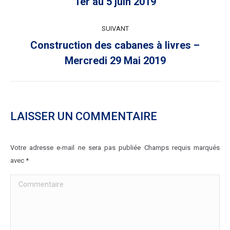
1er au 5 juin 2019
précédent
:
SUIVANT
Construction des cabanes à livres –
Article
Mercredi 29 Mai 2019
suivant
:
LAISSER UN COMMENTAIRE
Votre adresse e-mail ne sera pas publiée Champs requis marqués
avec
*
Commentaire