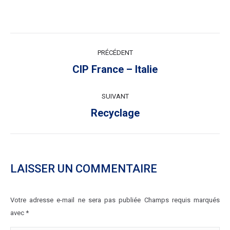
NAVIGATION
PRÉCÉDENT
ARTICLE
Article
CIP France – Italie
précédent
:
SUIVANT
Article
Recyclage
suivant
:
LAISSER UN COMMENTAIRE
Votre adresse e-mail ne sera pas publiée Champs requis marqués
avec
*