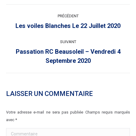
NAVIGATION
PRÉCÉDENT
ARTICLE
Article
Les voiles Blanches Le 22 Juillet 2020
précédent
:
SUIVANT
Passation RC Beausoleil – Vendredi 4
Article
Septembre 2020
suivant
:
LAISSER UN COMMENTAIRE
Votre adresse e-mail ne sera pas publiée Champs requis marqués
avec
*
Commentaire