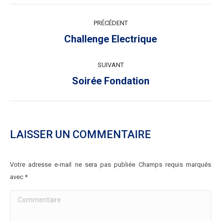
NAVIGATION
PRÉCÉDENT
ARTICLE
Article
Challenge Electrique
précédent
:
SUIVANT
Article
Soirée Fondation
suivant
:
LAISSER UN COMMENTAIRE
Votre adresse e-mail ne sera pas publiée Champs requis marqués
avec
*
Commentaire