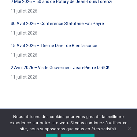
7 Mai 2026 – 50 ans de Rotary de Jean-Louis Lorenzi
11 juillet 2026
30 Avril 2026 – Conférence Statutaire Fati Payré
11 juillet 2026
15 Avril 2026 – 15ème Dîner de Bienfaisance
11 juillet 2026
2 Avril 2026 – Visite Gouverneur Jean-Pierre DIRICK
11 juillet 2026
Nous utilisons des cookies pour vous garantir la meilleure
expérience sur notre site web. Si vous continuez à utiliser ce
www.rotary-beausoleil.org - Site réalisé par l'agence web
site, nous supposerons que vous en êtes satisfait.
informatiques.com