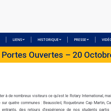
BRES
LIENS
HISTORIQUE
PRESSE
VI
LIENS
HISTORIQUE
PRESSE
VIDÉ
 Portes Ouvertes – 20 Octob
r à de nombreux visiteurs ce qu’est le Rotary International, ma
nté sur quatre communes : Beausoleil, Roquebrune Cap Martin, C
 entrants, des retours d’expérience de nos students partis