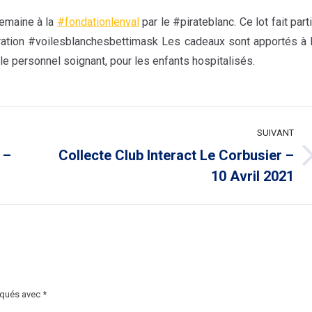
semaine à la
#fondationlenval
par le #pirateblanc. Ce lot fait part
ration #voilesblanchesbettimask Les cadeaux sont apportés à 
e personnel soignant, pour les enfants hospitalisés.
SUIVANT
 –
Collecte Club Interact Le Corbusier –
Article
10 Avril 2021
suivant
:
rqués avec
*